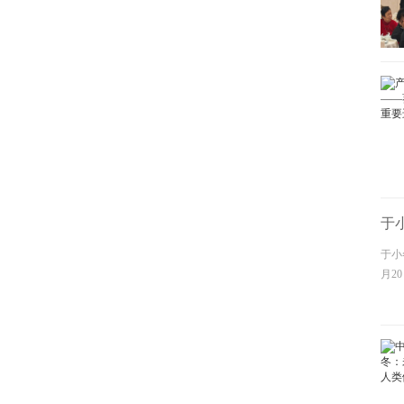
于
于小
月20