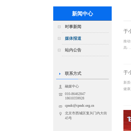
新闻中心
时事新闻
于
媒体报道
推动
高- 
站内公告
于
联系方式
新质
融媒中心
健康
010-86462847
18610359928
cpndc@cpndc.org.cn
北京市西城区复兴门内大街
45号