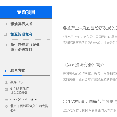
专题项目
粮油营养入省
婴童产业--第五波经济发展的
第五波研究会
3月25日上午，第六届中国国际妇幼
需和经济复苏的特殊地位成为社会关注
微生态健康（肠健
康）促进项目
《第五波研究会》简介
联系方式
美国著名的经济学家、教授；布什和克
技的突破，引发全球财富第五波的将是未
融媒中心
士的高度关注和讨论。…
010-86462847
18610359928
cpndc@cpndc.org.cn
CCTV2报道：国民营养健康
北京市西城区复兴门内大街
45号
CCTV2报道：国民营养健康与营养产业