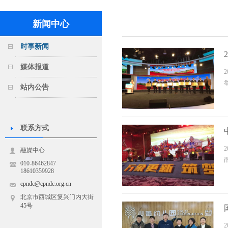
新闻中心
时事新闻
媒体报道
站内公告
联系方式
融媒中心
010-86462847
18610359928
cpndc@cpndc.org.cn
北京市西城区复兴门内大街
45号