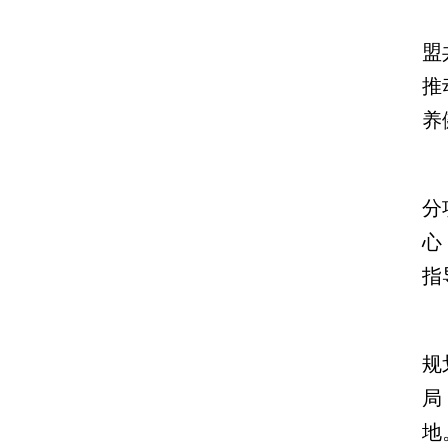
盟
推
养
分
心
指
规
局
地