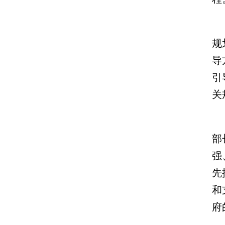
规
导
引
关
部
强
先
和
府