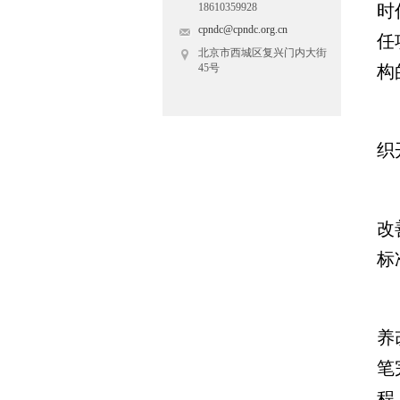
18610359928
时
cpndc@cpndc.org.cn
任
北京市西城区复兴门内大街
45号
构
织
改
标
养
笔
程