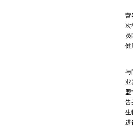
营
次
员
健
与
业
盟
告
生
进