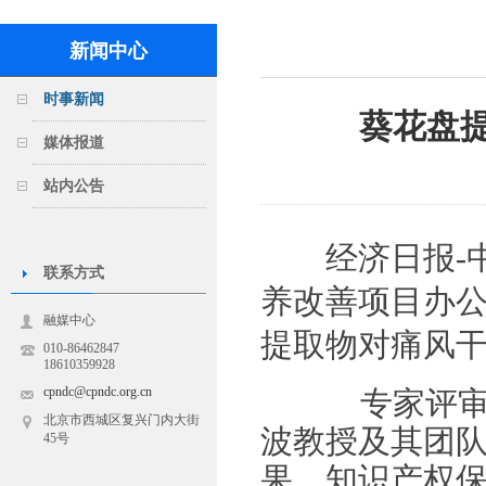
新闻中心
时事新闻
葵花盘
媒体报道
站内公告
经济日报-中国
联系方式
养改善项目办公
融媒中心
提取物对痛风干
010-86462847
18610359928
cpndc@cpndc.org.cn
专家评审了
北京市西城区复兴门内大街
波教授及其团
45号
果、知识产权